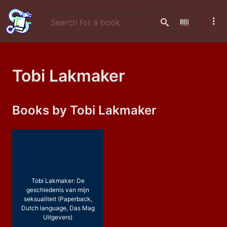
Search
Scan Barco
Tobi Lakmaker
Books by Tobi Lakmaker
Tobi Lakmaker: De
geschiedenis van mijn
seksualiteit (Paperback,
Dutch language, Das Mag
Uitgevers)