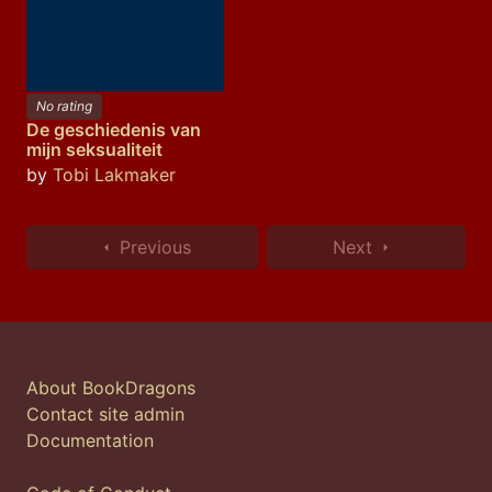
No rating
De geschiedenis van
mijn seksualiteit
by
Tobi Lakmaker
Previous
Next
About BookDragons
Contact site admin
Documentation