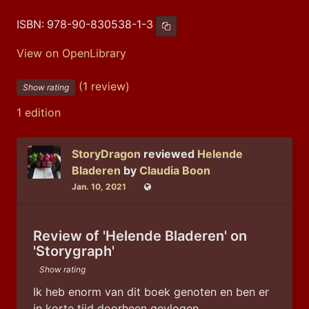
ISBN:
978-90-830538-1-3
Copy ISBN
View on OpenLibrary
(1 review)
Show rating
1 edition
StoryDragon
reviewed
Helende
Bladeren
by
Claudia Boon
Jan. 10, 2021
Public
Review of 'Helende Bladeren' on
'Storygraph'
Show rating
Ik heb enorm van dit boek genoten en ben er 
in korte tijd doorheen gevlogen.